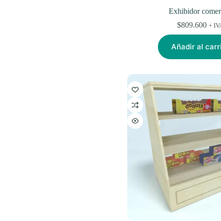
Exhibidor comer
$
809.600
+ IV
Añadir al carr