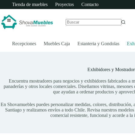
Saltar
Tienda de muebles
Proyectos
Contacto
al
contenido
Sin
resultados
Recepciones
Muebles Caja
Estanteria y Gondolas
Exh
Exhibidores y Mostrador
Encuentra mostradores para negocios y exhibidores fabricados a me
panaderías y otros locales comerciales. Diseñamos vitrinas, mesones
que ayudan a ordenar productos y aprovech
En Shovamuebles puedes personalizar medidas, colores, distribución,
Santiago y realizamos envíos a todo Chile. Revisa nuestros modelos o
comercial resistente, funcional y acorde a la