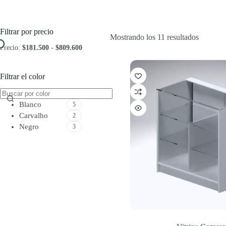
Filtrar por precio
Ordenad
Mostrando los 11 resultados
por
Precio:
$181.500
-
$809.600
los
últimos
Filtrar el color
Blanco
5
Carvalho
2
Negro
3