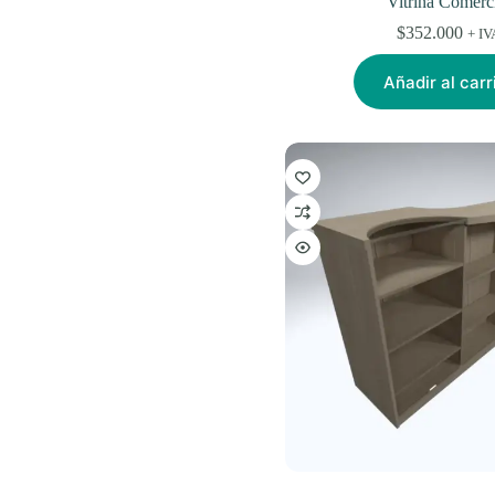
Vitrina Comerc
$
352.000
+ IV
Añadir al carr