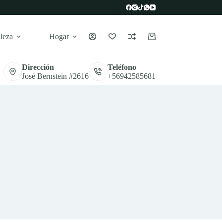
leza
Hogar
Carro
de
compra
Dirección
Teléfono
José Bernstein #2616
+56942585681