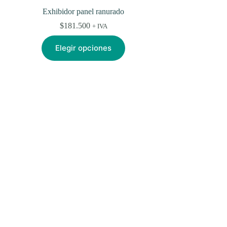
Exhibidor panel ranurado
$
181.500
+ IVA
Este
Elegir opciones
producto
tiene
múltiples
variantes.
Las
opciones
se
pueden
elegir
en
la
página
de
producto