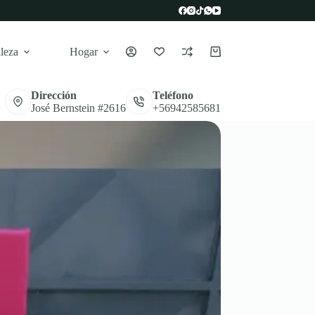
leza
Hogar
Carro
de
compra
Dirección
Teléfono
José Bernstein #2616
+56942585681