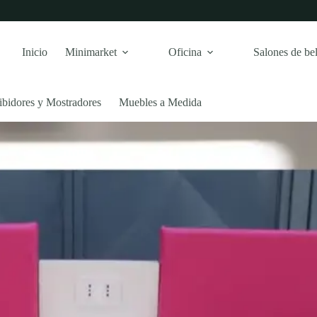
te
Inicio
Minimarket
Oficina
Salones de bel
oducto
ene
ltiples
riantes.
ibidores y Mostradores
Muebles a Medida
s
ciones
eden
egir
gina
oducto