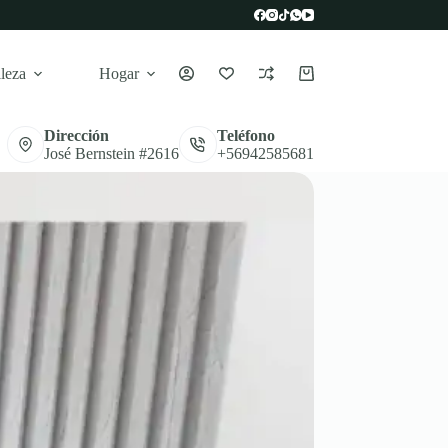
leza
Hogar
Carro
de
compra
Dirección
Teléfono
José Bernstein #2616
+56942585681