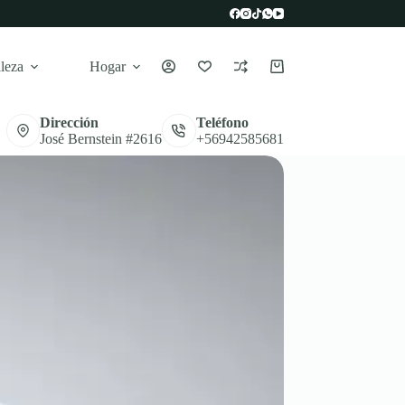
leza
Hogar
Carro
de
compra
Dirección
Teléfono
José Bernstein #2616
+56942585681