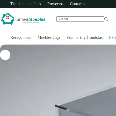
Saltar
Tienda de muebles
Proyectos
Contacto
al
Vitrina Comercial
Vitrina
contenido
Añadir al carrito
$
352.000
+
Comercial
cantidad
IVA
Sin
resultados
Recepciones
Muebles Caja
Estanteria y Gondolas
Exh