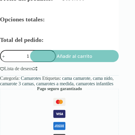
Opciones totales:
Total del pedido:
Camarote
Añadir al carrito
Cama
Nido
cantidad
Lista de deseos
Categoría:
Camarotes
Etiquetas:
cama camarote
,
cama nido
,
camarote 3 camas
,
camarotes a medida
,
camarotes infantiles
Pago seguro garantizado