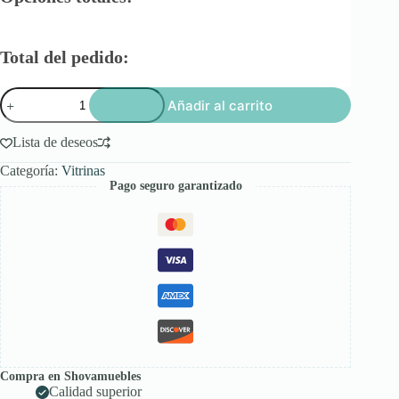
Total del pedido:
Vitrina
Añadir al carrito
con
Panel
Ranurado
Lista de deseos
cantidad
Categoría:
Vitrinas
Pago seguro garantizado
Compra en Shovamuebles
Calidad superior