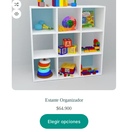
Estante Organizador
$
64.900
Este
Elegir opciones
producto
tiene