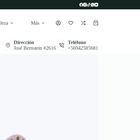
leza
Más
Carro
de
compra
Dirección
Teléfono
José Bernstein #2616
+56942585681