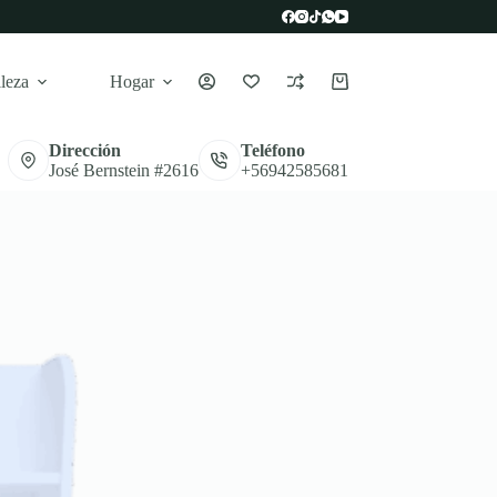
leza
Hogar
Carro
de
compra
Dirección
Teléfono
José Bernstein #2616
+56942585681